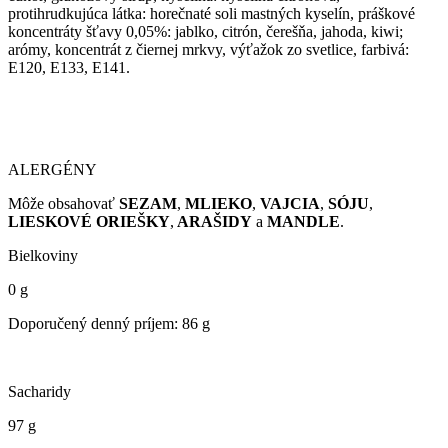
protihrudkujúca látka: horečnaté soli mastných kyselín, práškové
koncentráty šťavy 0,05%: jablko, citrón, čerešňa, jahoda, kiwi;
arómy, koncentrát z čiernej mrkvy, výťažok zo svetlice, farbivá:
E120, E133, E141.
ALERGÉNY
Môže obsahovať
SEZAM
,
MLIEKO
,
VAJCIA
,
SÓJU
,
LIESKOVÉ ORIEŠKY
,
ARAŠIDY
a
MANDLE
.
Bielkoviny
0 g
Doporučený denný príjem: 86 g
Sacharidy
97 g