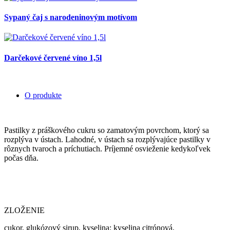
Sypaný čaj s narodeninovým motívom
Darčekové červené víno 1,5l
O produkte
Pastilky z práškového cukru so zamatovým povrchom, ktorý sa
rozplýva v ústach. Lahodné, v ústach sa rozplývajúce pastilky v
rôznych tvaroch a príchutiach. Príjemné osvieženie kedykoľvek
počas dňa.
ZLOŽENIE
cukor, glukózový sirup, kyselina: kyselina citrónová,