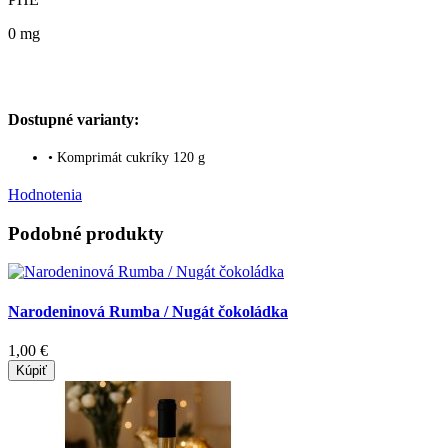
0 mg
Dostupné varianty:
• Komprimát cukríky 120 g
Hodnotenia
Podobné produkty
Narodeninová Rumba / Nugát čokoládka
1,00 €
Kúpiť