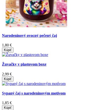
Narodeninový ovocný pečený čaj
1,80 €
Kúpiť
Žuvačky v plastovom boxe
2,99 €
Kúpiť
Sypaný čaj s narodeninovým motívom
1,85 €
Kúpiť