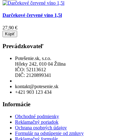
Darčekové červené víno 1,5l
27,90 €
Kúpiť
Prevádzkovateľ
Potešenie.sk, s.r.o.
Hôrky 242, 010 04 Žilina
IČO: 52113612
DIČ: 2120899341
Povolenie na predaj liehu
kontakt@potesenie.sk
+421 903 123 434
Informácie
Obchodné podmienky
Reklamačný poriadok
Ochrana osobných údajov
Formulár na odstúpenie od zmluvy
Reklamačný formulár