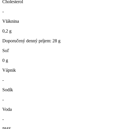
Cholesterol
-
Vláknina
0,2 g
Doporučený denný príjem: 28 g
Soľ
0 g
Vápnik
-
Sodík
-
Voda
-
PHE