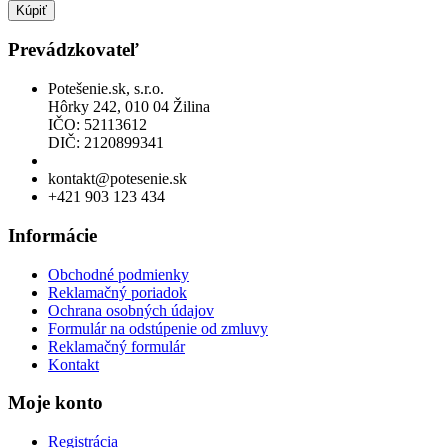
Kúpiť
Prevádzkovateľ
Potešenie.sk, s.r.o.
Hôrky 242, 010 04 Žilina
IČO: 52113612
DIČ: 2120899341
Povolenie na predaj liehu
kontakt@potesenie.sk
+421 903 123 434
Informácie
Obchodné podmienky
Reklamačný poriadok
Ochrana osobných údajov
Formulár na odstúpenie od zmluvy
Reklamačný formulár
Kontakt
Moje konto
Registrácia