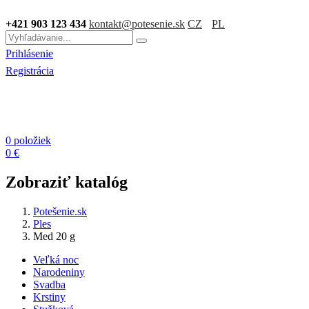
+421 903 123 434
kontakt@potesenie.sk
CZ
PL
Prihlásenie
Registrácia
0 položiek
0 €
Zobraziť katalóg
Potešenie.sk
Ples
Med 20 g
Veľká noc
Narodeniny
Svadba
Krstiny