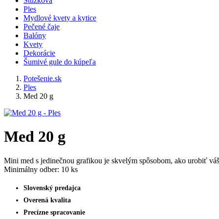
Stužková
Ples
Mydlové kvety a kytice
Pečené čaje
Balóny
Kvety
Dekorácie
Šumivé gule do kúpeľa
Potešenie.sk
Ples
Med 20 g
Med 20 g
Mini med s jedinečnou grafikou je skvelým spôsobom, ako urobiť váš 
Minimálny odber: 10 ks
Slovenský predajca
Overená kvalita
Precízne spracovanie