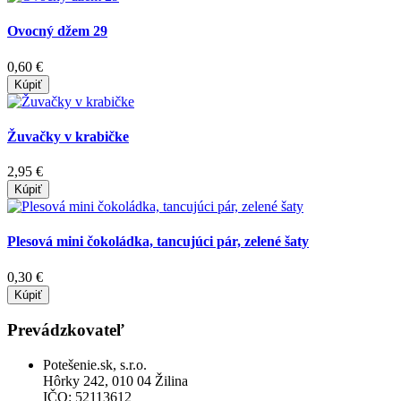
Ovocný džem 29
0,60 €
Kúpiť
Žuvačky v krabičke
2,95 €
Kúpiť
Plesová mini čokoládka, tancujúci pár, zelené šaty
0,30 €
Kúpiť
Prevádzkovateľ
Potešenie.sk, s.r.o.
Hôrky 242, 010 04 Žilina
IČO: 52113612