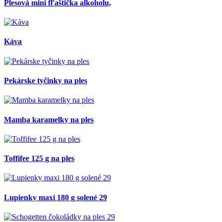
Plesová mini fľaštička alkoholu,
Káva
Pekárske tyčinky na ples
Mamba karamelky na ples
Toffifee 125 g na ples
Lupienky maxi 180 g solené 29