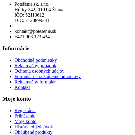
Potešenie.sk, s.r.o.
Hôrky 242, 010 04 Žilina
IČO: 52113612
DIČ: 2120899341
Povolenie na predaj liehu
kontakt@potesenie.sk
+421 903 123 434
Informácie
Obchodné podmienky
Reklamačný poriadok
Ochrana osobných údajov
Formulár na odstúpenie od zmluvy
Reklamačný formulár
Kontakt
Moje konto
Registrácia
Prihlásenie
Moje konto
História objednávok
Obľúbené produkty