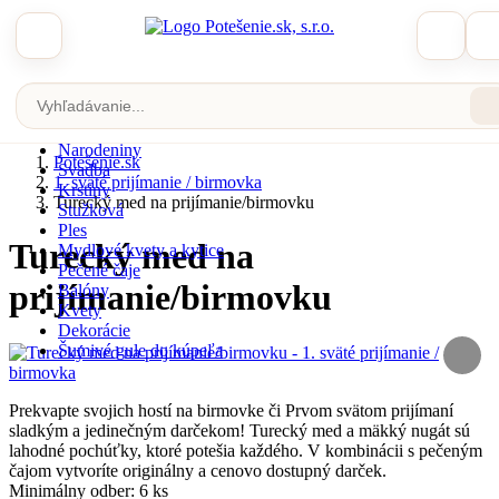
Zobraziť katalóg
Potešenie.sk
1. sväté prijímanie / birmovka
Turecký med na prijímanie/birmovku
Veľká noc
Narodeniny
Potešenie.sk
Svadba
1. sväté prijímanie / birmovka
Krstiny
Turecký med na prijímanie/birmovku
Stužková
Ples
Turecký med na
Mydlové kvety a kytice
Pečené čaje
prijímanie/birmovku
Balóny
Kvety
Dekorácie
Šumivé gule do kúpeľa
Prekvapte svojich hostí na birmovke či Prvom svätom prijímaní
sladkým a jedinečným darčekom! Turecký med a mäkký nugát sú
lahodné pochúťky, ktoré potešia každého. V kombinácii s pečeným
čajom vytvoríte originálny a cenovo dostupný darček.
Minimálny odber: 6 ks