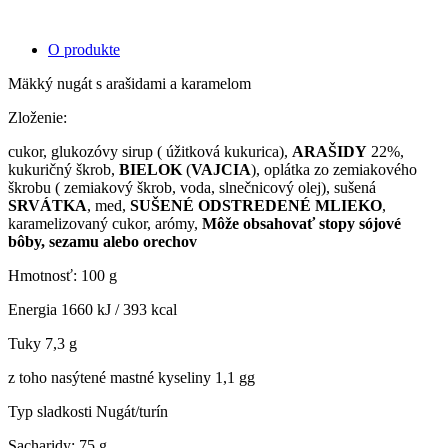
O produkte
Mäkký nugát s arašidami a karamelom
Zloženie:
cukor, glukozóvy sirup ( úžitková kukurica),
ARAŠIDY
22%,
kukuričný škrob,
BIELOK
(
VAJCIA
), oplátka zo zemiakového
škrobu ( zemiakový škrob, voda, slnečnicový olej), sušená
SRVÁTKA
, med,
SUŠENÉ ODSTREDENÉ MLIEKO
,
karamelizovaný cukor, arómy,
Môže obsahovať stopy sójové
bôby, sezamu alebo orechov
Hmotnosť: 100 g
Energia 1660 kJ / 393 kcal
Tuky 7,3 g
z toho nasýtené mastné kyseliny 1,1 gg
Typ sladkosti Nugát/turín
Sacharidy: 75 g