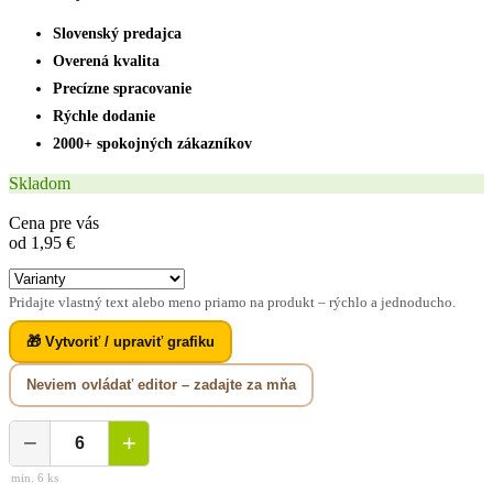
Slovenský predajca
Overená kvalita
Precízne spracovanie
Rýchle dodanie
2000+ spokojných zákazníkov
Skladom
Cena pre vás
od 1,95 €
Pridajte vlastný text alebo meno priamo na produkt – rýchlo a jednoducho.
🎁 Vytvoriť / upraviť grafiku
Neviem ovládať editor – zadajte za mňa
−
+
min. 6 ks