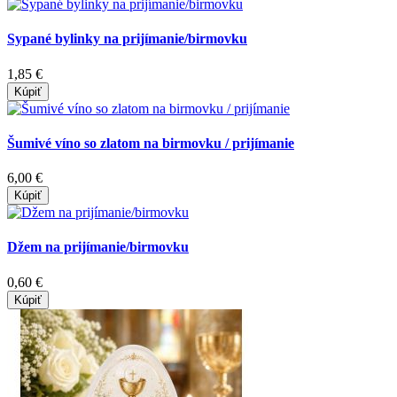
Sypané bylinky na prijímanie/birmovku
1,85 €
Kúpiť
Šumivé víno so zlatom na birmovku / prijímanie
6,00 €
Kúpiť
Džem na prijímanie/birmovku
0,60 €
Kúpiť