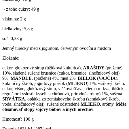
- z toho cukry: 49 g
vláknina: 2 g
bielkoviny: 5,8 g
soľ: 0,33 g
Jemný turecký med s jogurtom, červeným ovocím a medom
Zloženie:
cukor, glukózový sirup (úžitková kukurica),
ARAŠIDY
(pražené)
10%, sladené sušené brusnice (cukor, brusnice, slnečnicový olej)
9%,
MANDLE
, (pražené) 4%, med 2%,
BIELOK
(
VAJCIA
),
kukuričný škrob, jogurtový prášok (
MLIEKO
) 1%, višňový krém,
cukor, višne, glukózový sirup, višňová šťava, čierna mrkva, ibištek,
regulátor kyslosti: kyselina citrónová, prírodné arómy) 1%, sušená
SRVÁTKA
, oplátka zo zemiakového škrobu (zemiakový škrob,
voda, slnečnicový olej), sušené odstredené
MLIEKO
, arómy.
Môže
obsahovať stopy sójový bôbov a iných orechov
.
Hmotnosť: 100 g
Energia 1631 kJ / 387 kcal