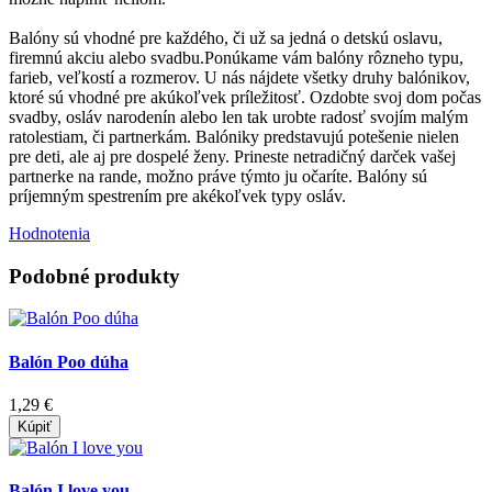
Balóny sú vhodné pre každého, či už sa jedná o detskú oslavu,
firemnú akciu alebo svadbu.Ponúkame vám balóny rôzneho typu,
farieb, veľkostí a rozmerov. U nás nájdete všetky druhy balónikov,
ktoré sú vhodné pre akúkoľvek príležitosť. Ozdobte svoj dom počas
svadby, osláv narodenín alebo len tak urobte radosť svojím malým
ratolestiam, či partnerkám. Balóniky predstavujú potešenie nielen
pre deti, ale aj pre dospelé ženy. Prineste netradičný darček vašej
partnerke na rande, možno práve týmto ju očaríte. Balóny sú
príjemným spestrením pre akékoľvek typy osláv.
Hodnotenia
Podobné produkty
Balón Poo dúha
1,29 €
Kúpiť
Balón I love you