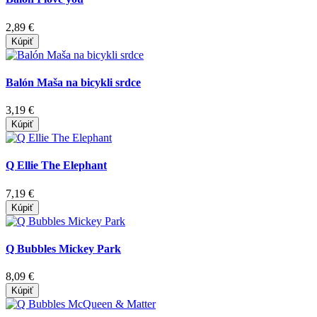
2,89 €
Kúpiť
Balón Maša na bicykli srdce
3,19 €
Kúpiť
Q Ellie The Elephant
7,19 €
Kúpiť
Q Bubbles Mickey Park
8,09 €
Kúpiť