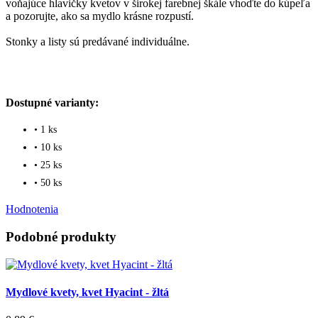
voňajúce hlavičky kvetov v širokej farebnej škále vhoďte do kúpeľa
a pozorujte, ako sa mydlo krásne rozpustí.
Stonky a listy sú predávané individuálne.
Dostupné varianty:
• 1 ks
• 10 ks
• 25 ks
• 50 ks
Hodnotenia
Podobné produkty
Mydlové kvety, kvet Hyacint - žltá