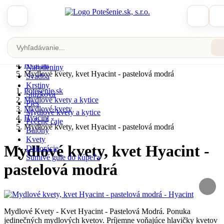
Zobraziť katalóg
Potešenie.sk
Mydlové kvety a kytice
Mydlové kvety
Veľká noc
Hyacint
Narodeniny
Mydlové kvety, kvet Hyacint - pastelová modrá
Svadba
Krstiny
Potešenie.sk
Stužková
Mydlové kvety a kytice
Ples
Mydlové kvety
Mydlové kvety a kytice
Hyacint
Pečené čaje
Mydlové kvety, kvet Hyacint - pastelová modrá
Balóny
Kvety
Mydlové kvety, kvet Hyacint -
Dekorácie
Šumivé gule do kúpeľa
pastelová modrá
Mydlové Kvety - Kvet Hyacint - Pastelová Modrá. Ponuka
jedinečných mydlových kvetov. Príjemne voňajúce hlavičky kvetov