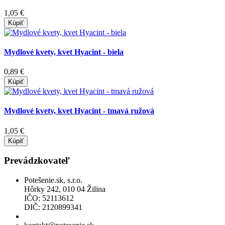
1,05 €
Kúpiť
Mydlové kvety, kvet Hyacint - biela
0,89 €
Kúpiť
Mydlové kvety, kvet Hyacint - tmavá ružová
1,05 €
Kúpiť
Prevádzkovateľ
Potešenie.sk, s.r.o.
Hôrky 242, 010 04 Žilina
IČO: 52113612
DIČ: 2120899341
Povolenie na predaj liehu