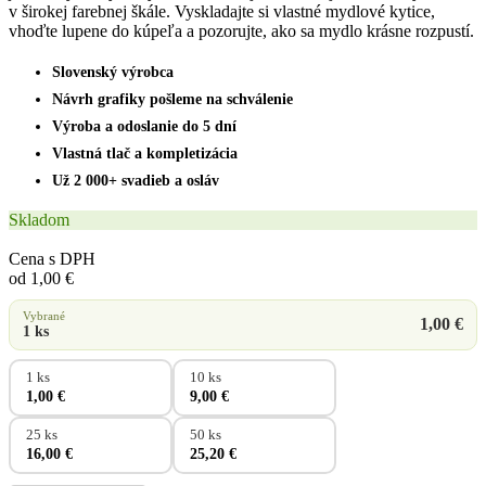
v širokej farebnej škále. Vyskladajte si vlastné mydlové kytice,
vhoďte lupene do kúpeľa a pozorujte, ako sa mydlo krásne rozpustí.
Slovenský výrobca
Návrh grafiky pošleme na schválenie
Výroba a odoslanie do 5 dní
Vlastná tlač a kompletizácia
Už 2 000+ svadieb a osláv
Skladom
Cena s DPH
od 1,00 €
Vybrané
1,00 €
1 ks
1 ks
10 ks
1,00 €
9,00 €
25 ks
50 ks
16,00 €
25,20 €