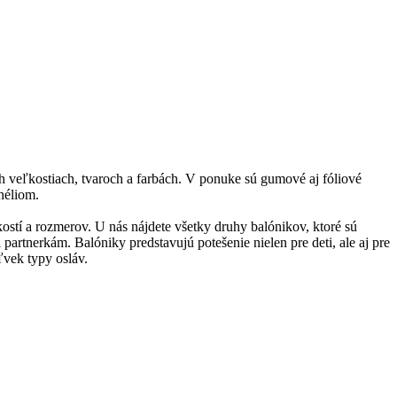
ch veľkostiach, tvaroch a farbách. V ponuke sú gumové aj fóliové
héliom.
stí a rozmerov. U nás nájdete všetky druhy balónikov, ktoré sú
artnerkám. Balóniky predstavujú potešenie nielen pre deti, ale aj pre
ľvek typy osláv.