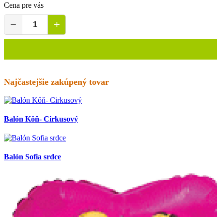
Cena pre vás
−
+
Najčastejšie zakúpený tovar
Balón Kôň- Cirkusový
Balón Sofia srdce