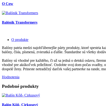
Q Cow
Balónik Transformers
O produkte
Balóny patria medzi najobľúbenejšie párty produkty, ktoré spestria k
balóny, čísla, písmená, zvieratká a ďalšie. Štandardne sú všetky do
Balóny sú vhodné pre každého, či už sa jedná o detskú oslavu, firem
vhodné pre akúkoľvek príležitosť. Ozdobte svoj dom počas svadby, osl
dospelé ženy. Prineste netradičný darček vašej partnerke na rande, m
Hodnotenia
Podobné produkty
Balón Kôň- Cirkusový