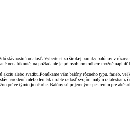
aždú slávnostnú udalosť. Vyberte si zo širokej ponuky balónov v rôzny
dávané nenafúknuté, na požiadanie je pri osobnom odbere možné naplniť 
nú akciu alebo svadbu.Ponúkame vám balóny rôzneho typu, farieb, veľko
áv narodenín alebo len tak urobte radosť svojím malým ratolestiam, či p
ožno práve týmto ju očaríte. Balóny sú príjemným spestrením pre akéko