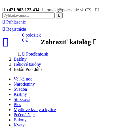
+421 903 123 434
kontakt@potesenie.sk
CZ
PL
Prihlásenie
Registrácia
0 položiek
0 €
Zobraziť katalóg
Potešenie.sk
Balóny
Héliové balóny
Balón Poo dúha
Veľká noc
Narodeniny
Svadba
Krstiny
Stužková
Ples
Mydlové kvety a kytice
Pečené čaje
Balóny
Kvety