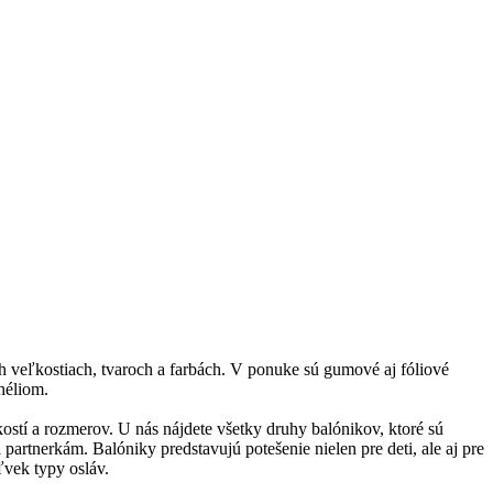
ch veľkostiach, tvaroch a farbách. V ponuke sú gumové aj fóliové
héliom.
stí a rozmerov. U nás nájdete všetky druhy balónikov, ktoré sú
artnerkám. Balóniky predstavujú potešenie nielen pre deti, ale aj pre
ľvek typy osláv.