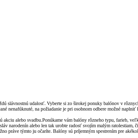
aždú slávnostnú udalosť. Vyberte si zo širokej ponuky balónov v rôzny
dávané nenafúknuté, na požiadanie je pri osobnom odbere možné naplniť 
nú akciu alebo svadbu.Ponúkame vám balóny rôzneho typu, farieb, veľko
áv narodenín alebo len tak urobte radosť svojím malým ratolestiam, či p
ožno práve týmto ju očaríte. Balóny sú príjemným spestrením pre akéko