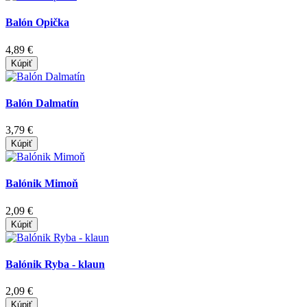
Balón Opička
4,89 €
Kúpiť
Balón Dalmatín
3,79 €
Kúpiť
Balónik Mimoň
2,09 €
Kúpiť
Balónik Ryba - klaun
2,09 €
Kúpiť