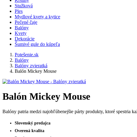
Krstiny
Stužková
Ples
Mydlové kvety a kytice
Pečené čaje
Balóny
Kvety
Dekorácie
Šumivé gule do kúpeľa
Potešenie.sk
Balóny
Balóny zvieratká
Balón Mickey Mouse
Balón Mickey Mouse
Balóny patria medzi najobľúbenejšie párty produkty, ktoré spestria k
Slovenský predajca
Overená kvalita