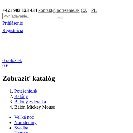
+421 903 123 434
kontakt@potesenie.sk
CZ
PL
Prihlásenie
Registrácia
0 položiek
0 €
Zobraziť katalóg
Potešenie.sk
Balóny
Balóny zvieratká
Balón Mickey Mouse
Veľká noc
Narodeniny
Svadba