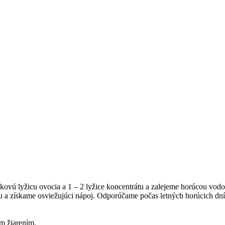
kovú lyžicu ovocia a 1 – 2 lyžice koncentrátu a zalejeme horúcou vo
ou a získame osviežujúci nápoj. Odporúčame počas letných horúcich dní
m žiarením.