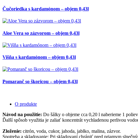
Čučoriedka s kardamónom – objem 0,43l
Aloe Vera so zázvorom – objem 0,43l
Višňa s kardamónom – objem 0,43l
Pomaranč so škoricou – objem 0,43l
O produkte
Návod na použitie:
Do šálky o objeme cca 0,20 l naberieme 1 poliev
Ďalší spôsob využitia je zaliať koncentrát vychladenou perlivou vod
Zloženie:
citrón, voda, cukor, jahoda, jablko, malina, zázvor.
Spotreba a skladovanie: Pri skladovaní chrániť pred priamym slnečný