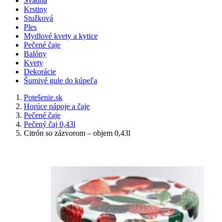
Svadba
Krstiny
Stužková
Ples
Mydlové kvety a kytice
Pečené čaje
Balóny
Kvety
Dekorácie
Šumivé gule do kúpeľa
Potešenie.sk
Horúce nápoje a čaje
Pečené čaje
Pečený čaj 0,43l
Citrón so zázvorom – objem 0,43l