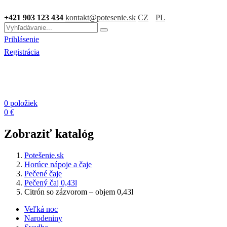
+421 903 123 434
kontakt@potesenie.sk
CZ
PL
Prihlásenie
Registrácia
0 položiek
0 €
Zobraziť katalóg
Potešenie.sk
Horúce nápoje a čaje
Pečené čaje
Pečený čaj 0,43l
Citrón so zázvorom – objem 0,43l
Veľká noc
Narodeniny