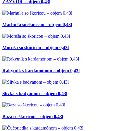
ZÁZVOR – objem 0,43l
Marhuľa so škoricou – objem 0,43l
Moruša so škoricou – objem 0,43l
Rakytník s kardamónom – objem 0,43l
Slivka s badyánom – objem 0,43l
Baza so škoricou – objem 0,43l