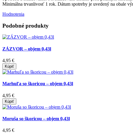
Minimálna trvanlivosť 1 rok. Dátum spotreby je uvedený na obale vý
Hodnotenia
Podobné produkty
ZÁZVOR – objem 0,43l
4,95 €
Kúpiť
Marhuľa so škoricou – objem 0,43l
4,95 €
Kúpiť
Moruša so škoricou – objem 0,43l
4,95 €