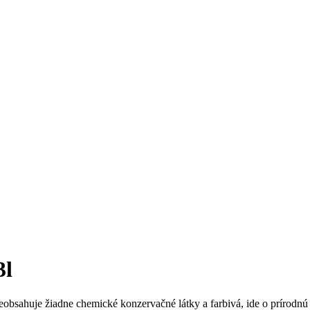
3l
bsahuje žiadne chemické konzervačné látky a farbivá, ide o prírodnú 