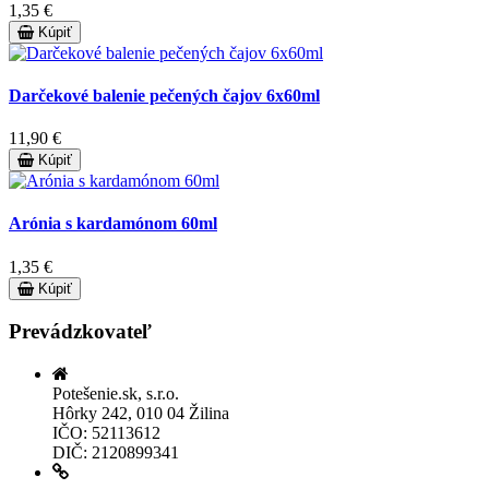
1,35 €
Kúpiť
Darčekové balenie pečených čajov 6x60ml
11,90 €
Kúpiť
Arónia s kardamónom 60ml
1,35 €
Kúpiť
Prevádzkovateľ
Potešenie.sk, s.r.o.
Hôrky 242, 010 04 Žilina
IČO: 52113612
DIČ: 2120899341