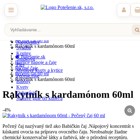
Zobraziť katalóg
Potešenie.sk
Horúce nápoje a čaje
Pečené čaje
Veľká noc
Pečený čaj 60 ml
Narodeniny
Rakytník s kardamónom 60ml
Svadba
Krstiny
Potešenie.sk
Stužková
Horúce nápoje a čaje
Ples
Pečené čaje
Mydlové kvety a kytice
Pečený čaj 60 ml
Pečené čaje
Rakytník s kardamónom 60ml
Balóny
Kvety
Rakytník s kardamónom 60ml
Dekorácie
Šumivé gule do kúpeľa
-4%
Pečený čaj nazývaný tiež ako Babičkin čaj .Nápojový koncentrát s
kúskami ovocia na prípravu ovocného čaju. Neobsahuje žiadne
chemické konzervačné látky a farbivá, ide o prírodnú receptúru.