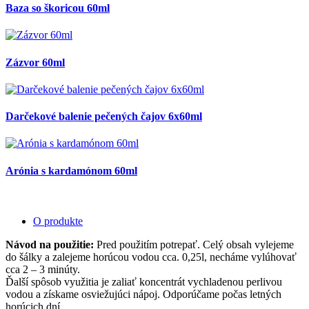
Baza so škoricou 60ml
Zázvor 60ml
Darčekové balenie pečených čajov 6x60ml
Arónia s kardamónom 60ml
O produkte
Návod na použitie:
Pred použitím potrepať. Celý obsah vylejeme
do šálky a zalejeme horúcou vodou cca. 0,25l, necháme vylúhovať
cca 2 – 3 minúty.
Ďalší spôsob využitia je zaliať koncentrát vychladenou perlivou
vodou a získame osviežujúci nápoj. Odporúčame počas letných
horúcich dní.