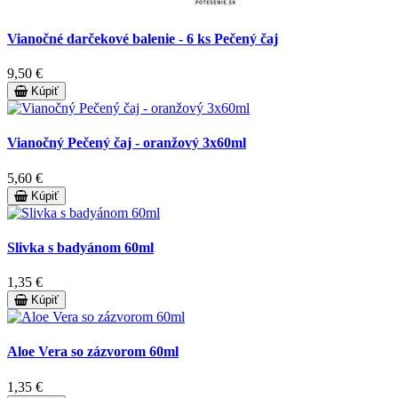
Vianočné darčekové balenie - 6 ks Pečený čaj
9,50 €
Kúpiť
Vianočný Pečený čaj - oranžový 3x60ml
5,60 €
Kúpiť
Slivka s badyánom 60ml
1,35 €
Kúpiť
Aloe Vera so zázvorom 60ml
1,35 €