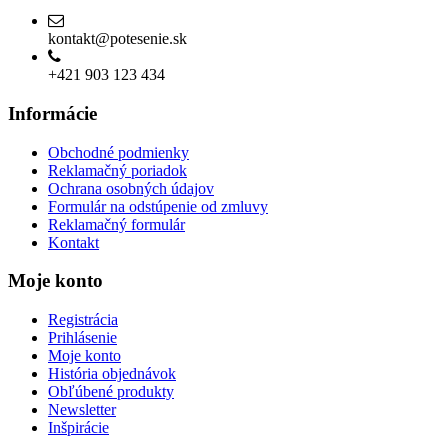
Povolenie na predaj liehu
kontakt@potesenie.sk
+421 903 123 434
Informácie
Obchodné podmienky
Reklamačný poriadok
Ochrana osobných údajov
Formulár na odstúpenie od zmluvy
Reklamačný formulár
Kontakt
Moje konto
Registrácia
Prihlásenie
Moje konto
História objednávok
Obľúbené produkty
Newsletter
Inšpirácie