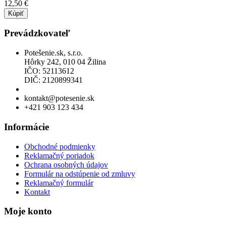
12,50 €
Kúpiť
Prevádzkovateľ
Potešenie.sk, s.r.o.
Hôrky 242, 010 04 Žilina
IČO: 52113612
DIČ: 2120899341
Povolenie na predaj liehu
kontakt@potesenie.sk
+421 903 123 434
Informácie
Obchodné podmienky
Reklamačný poriadok
Ochrana osobných údajov
Formulár na odstúpenie od zmluvy
Reklamačný formulár
Kontakt
Moje konto