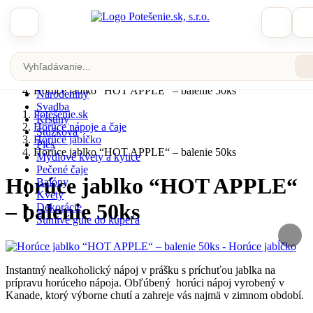
Zobraziť katalóg
Potešenie.sk
Horúce nápoje a čaje
Horúce jabĺčko
Veľká noc
Horúce jablko “HOT APPLE“ – balenie 50ks
Narodeniny
Svadba
Potešenie.sk
Krstiny
Horúce nápoje a čaje
Stužková
Horúce jabĺčko
Ples
Horúce jablko “HOT APPLE“ – balenie 50ks
Mydlové kvety a kytice
Pečené čaje
Horúce jablko “HOT APPLE“
Balóny
Kvety
– balenie 50ks
Dekorácie
Šumivé gule do kúpeľa
Instantný nealkoholický nápoj v prášku s príchuťou jablka na
prípravu horúceho nápoja. Obľúbený horúci nápoj vyrobený v
Kanade, ktorý výborne chutí a zahreje vás najmä v zimnom období.