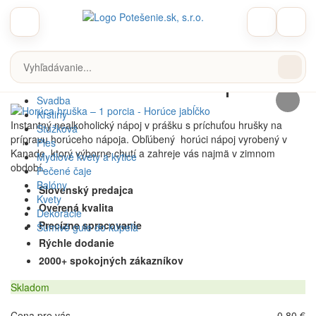
Potešenie.sk
Horúce nápoje a čaje
Horúce jabĺčko
Horúca hruška – 1 porcia
Horúca hruška – 1 porcia
Veľká noc
Narodeniny
Svadba
Krstiny
Instantný nealkoholický nápoj v prášku s príchuťou hrušky na
Stužková
prípravu horúceho nápoja. Obľúbený horúci nápoj vyrobený v
Ples
Kanade, ktorý výborne chutí a zahreje vás najmä v zimnom
Mydlové kvety a kytice
období.
Pečené čaje
Balóny
Slovenský predajca
Kvety
Overená kvalita
Dekorácie
Precízne spracovanie
Šumivé gule do kúpeľa
Rýchle dodanie
2000+ spokojných zákazníkov
Skladom
Cena pre vás
0,80 €