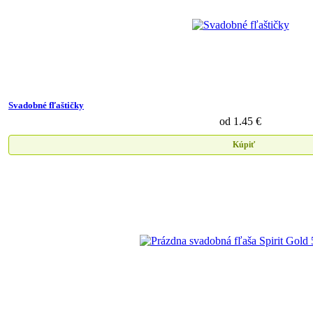
Svadobné fľaštičky
od 1.45 €
Kúpiť