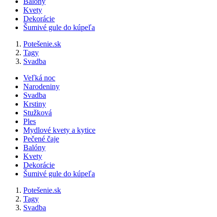
Balóny
Kvety
Dekorácie
Šumivé gule do kúpeľa
Potešenie.sk
Tagy
Svadba
Veľká noc
Narodeniny
Svadba
Krstiny
Stužková
Ples
Mydlové kvety a kytice
Pečené čaje
Balóny
Kvety
Dekorácie
Šumivé gule do kúpeľa
Potešenie.sk
Tagy
Svadba