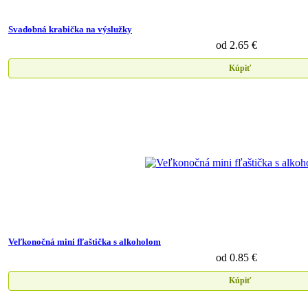
Svadobná krabička na výslužky
od 2.65 €
Kúpiť
Veľkonočná mini fľaštička s alkoholom
od 0.85 €
Kúpiť