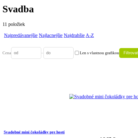
Svadba
11 položiek
Najpredávanejšie
Najlacnejšie
Najdrahšie
A-Z
Cena
–
Len s vlastnou grafikou
Filtrova
Svadobné mini čokoládky pre hostí