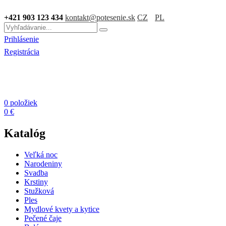
+421 903 123 434
kontakt@potesenie.sk
CZ
PL
Prihlásenie
Registrácia
0 položiek
0 €
Katalóg
Veľká noc
Narodeniny
Svadba
Krstiny
Stužková
Ples
Mydlové kvety a kytice
Pečené čaje